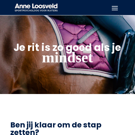
Je rit is zo goed als je
mindset
Ben jij klaar om de stap
zetten?