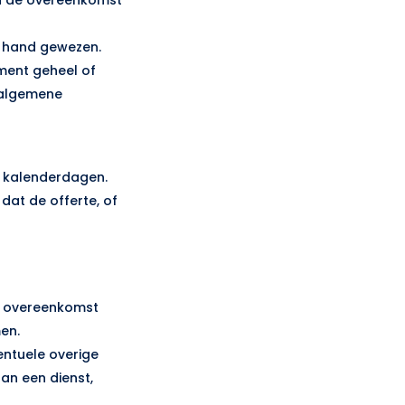
e hand gewezen.
ment geheel of
e algemene
14 kalenderdagen.
 dat de offerte, of
de overeenkomst
men.
entuele overige
aan een dienst,