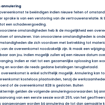
en annulering
 overeenkomst te beëindigen indien nieuwe feiten of omstand
 sprake is van een verstoring van de vertrouwensrelatie. Ik b
 tot een schadevergoeding.
onvoorziene omstandigheden heb ik de mogelijkheid een over
tsen of annuleren. Van onvoorziene omstandigheden is onde
omstandigheden die zich voordoen met betrekking tot materi
g van de overeenkomst noodzakelijk zijn. Ik maak een wijzigin
baar aan jou. Indien mogelijk zullen wij een nieuwe datum ov
anging. Indien er niet tot een gezamenlijke oplossing kan wo
ing en worden de reeds gedane betalingen terugbetaald.
 overeenkomst is enkel schriftelijk mogelijk. Annulering kan 
vereenkomst kosteloos plaatsvinden, tenzij de werkzaamhede
erd of de overeenkomst B2B is gesloten. Buiten
nktermijn gelden de volgende annuleringvoorwaarden: bij annu
aanvang van een eerste sessie wordt 25% van het geoffreer
t is aangevangen worden bij annulering de tot dan gemaakte 