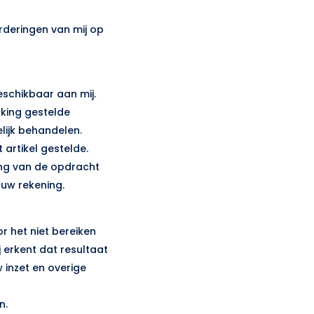
orderingen van mij op
beschikbaar aan mij.
kking gestelde
lijk behandelen.
t artikel gestelde.
ring van de opdracht
ouw rekening.
or het niet bereiken
 erkent dat resultaat
w inzet en overige
n.