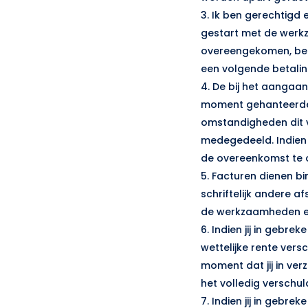
3. Ik ben gerechtigd
gestart met de werkz
overeengekomen, ben
een volgende betalin
4. De bij het aanga
moment gehanteerde p
omstandigheden dit 
medegedeeld. Indien 
de overeenkomst te 
5. Facturen dienen bi
schriftelijk andere 
de werkzaamheden ee
6. Indien jij in gebrek
wettelijke rente ver
moment dat jij in ve
het volledig verschu
7. Indien jij in gebre