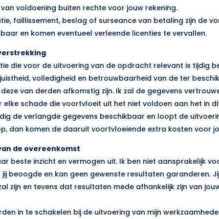
g van voldoening buiten rechte voor jouw rekening.
atie, faillissement, beslag of surseance van betaling zijn de v
sbaar en komen eventueel verleende licenties te vervallen.
everstrekking
rmatie die voor de uitvoering van de opdracht relevant is tijdig 
de juistheid, volledigheid en betrouwbaarheid van de ter beschi
 deze van derden afkomstig zijn. Ik zal de gegevens vertrouwe
oor elke schade die voortvloeit uit het niet voldoen aan het in di
iet tijdig de verlangde gegevens beschikbaar en loopt de uitvoe
op, dan komen de daaruit voortvloeiende extra kosten voor j
g van de overeenkomst
aar beste inzicht en vermogen uit. Ik ben niet aansprakelijk vo
 jij beoogde en kan geen gewenste resultaten garanderen. Jij
zal zijn en tevens dat resultaten mede afhankelijk zijn van jou
erden in te schakelen bij de uitvoering van mijn werkzaamhede