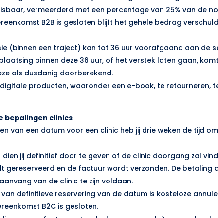
peisbaar, vermeerderd met een percentage van 25% van de 
ereenkomst B2B is gesloten blijft het gehele bedrag verschuld
ssie (binnen een traject) kan tot 36 uur voorafgaand aan de 
rplaatsing binnen deze 36 uur, of het verstek laten gaan, komt
eze als dusdanig doorberekend.
jk digitale producten, waaronder een e-book, te retourneren, t
e bepalingen clinics
n van een datum voor een clinic heb jij drie weken de tijd om 
 dien jij definitief door te geven of de clinic doorgang zal vi
t gereserveerd en de factuur wordt verzonden. De betaling die
anvang van de clinic te zijn voldaan.
van definitieve reservering van de datum is kosteloze annule
vereenkomst B2C is gesloten.