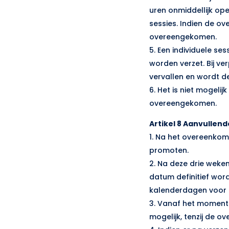
uren onmiddellijk o
sessies. Indien de ov
overeengekomen.
5. Een individuele se
worden verzet. Bij ve
vervallen en wordt d
6. Het is niet mogeli
overeengekomen.
Artikel 8 Aanvullend
1. Na het overeenkome
promoten.
2. Na deze drie weken
datum definitief word
kalenderdagen voor a
3. Vanaf het moment 
mogelijk, tenzij de o