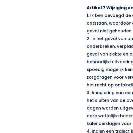
Artikel 7 Wijziging 
1. Ik ben bevoegd de
ontstaan, waardoor er
geval niet gehouden
2. In het geval van 
onderbreken, verplaa
geval van ziekte en 
behoorlijke uitvoerin
spoedig mogelijk ken
zorgdragen voor verv
het recht op ontbind
3. Annulering van een
het sluiten van de o
dagen worden uitgevo
deze wettelijke bede
kalenderdagen voor 
4. Indien een trajec