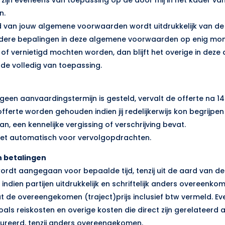
n.
id van jouw algemene voorwaarden wordt uitdrukkelijk van d
erdere bepalingen in deze algemene voorwaarden op enig mo
ijn of vernietigd mochten worden, dan blijft het overige in dez
e volledig van toepassing.
te geen aanvaardingstermijn is gesteld, vervalt de offerte na 
offerte worden gehouden indien jij redelijkerwijs kon begrijpen
, een kennelijke vergissing of verschrijving bevat.
 niet automatisch voor vervolgopdrachten.
n betalingen
ordt aangegaan voor bepaalde tijd, tenzij uit de aard van 
 indien partijen uitdrukkelijk en schriftelijk anders overeenko
t de overeengekomen (traject)prijs inclusief btw vermeld. Ev
als reiskosten en overige kosten die direct zijn gerelateerd 
ureerd, tenzij anders overeengekomen.