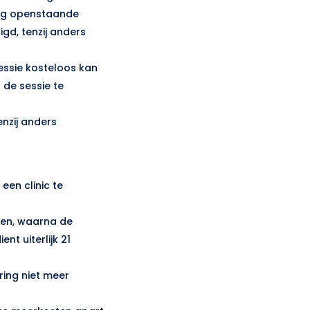
nog openstaande
igd, tenzij anders
sessie kosteloos kan
 de sessie te
enzij anders
een clinic te
nden, waarna de
nt uiterlijk 21
ring niet meer