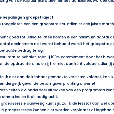
ending van de factuur extra deelnemers aansluiten, worden d
de bepalingen groepstraject
den toegelaten een een groepstraject indien er een juiste match
ent goed tot uiting te laten komen is een minimum aantal de
antal deelnemers niet wordt behaald wordt het groepstraje
 betaalde bedrag terug.
esultaat te behalen toon jij 100% commitment door het bijwon
n de opdrachten. Indien jij hier niet aan kunt voldoen, dien jij 
aldelijk niet aan de kenbaar gemaakte vereisten voldoet, kan ik
n een dergelijk geval de betalingsverplichting onverlet.
activiteiten die onderdeel uitmaken van een programma kunn
amma indien ik dit nodig acht.
 een groepssessie aanwezig kunt zijn, zal ik de lesstof dan wel
 De groepssessies kunnen niet worden verplaatst of ingehaald,