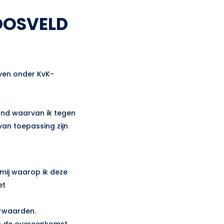
OOSVELD
ven onder KvK-
nd waarvan ik tegen
an toepassing zijn
mij waarop ik deze
et
orwaarden.
an de overeenkomst