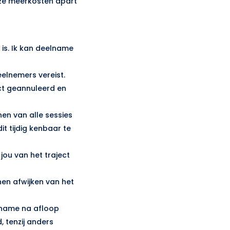
eze meerkosten apart
 is. Ik kan deelname
elnemers vereist.
ct geannuleerd en
en van alle sessies
dit tijdig kenbaar te
 jou van het traject
en afwijken van het
 opname na afloop
 tenzij anders