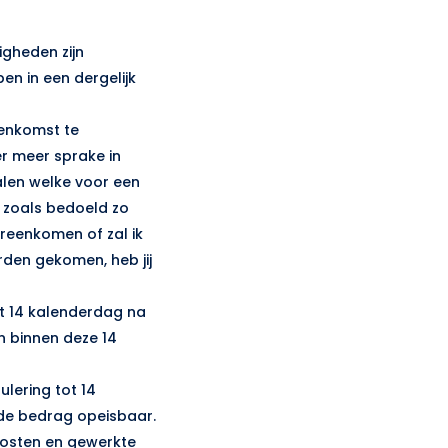
igheden zijn
en in een dergelijk
eenkomst te
r meer sprake in
alen welke voor een
g zoals bedoeld zo
ereenkomen of zal ik
rden gekomen, heb jij
tot 14 kalenderdag na
n binnen deze 14
lering tot 14
de bedrag opeisbaar.
kosten en gewerkte