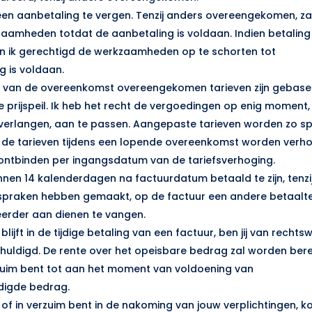
 een aanbetaling te vergen. Tenzij anders overeengekomen, za
aamheden totdat de aanbetaling is voldaan. Indien betaling 
 ik gerechtigd de werkzaamheden op te schorten tot
g is voldaan.
an van de overeenkomst overeengekomen tarieven zijn gebase
rijspeil. Ik heb het recht de vergoedingen op enig moment,
verlangen, aan te passen. Aangepaste tarieven worden zo sp
de tarieven tijdens een lopende overeenkomst worden verhoog
ontbinden per ingangsdatum van de tariefsverhoging.
nnen 14 kalenderdagen na factuurdatum betaald te zijn, tenzij
afspraken hebben gemaakt, op de factuur een andere betaalte
rder aan dienen te vangen.
e blijft in de tijdige betaling van een factuur, ben jij van recht
schuldigd. De rente over het opeisbare bedrag zal worden ber
rzuim bent tot aan het moment van voldoening van
ldigde bedrag.
ke of in verzuim bent in de nakoming van jouw verplichtingen, k