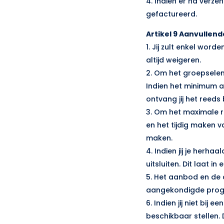
4. Indien er na verz
gefactureerd.
Artikel 9 Aanvullen
1. Jij zult enkel wor
altijd weigeren.
2. Om het groepselem
Indien het minimum a
ontvang jij het reeds
3. Om het maximale r
en het tijdig maken va
maken.
4. Indien jij je herha
uitsluiten. Dit laat i
5. Het aanbod en de 
aangekondigde progr
6. Indien jij niet bij
beschikbaar stellen.