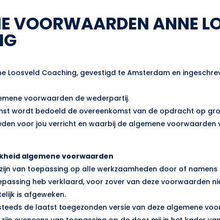
E VOORWAARDEN ANNE L
NG
nne Loosveld Coaching, gevestigd te Amsterdam en ingeschre
algemene voorwaarden de wederpartij.
mst wordt bedoeld de overeenkomst van de opdracht op gro
en voor jou verricht en waarbij de algemene voorwaarden v
lijkheid algemene voorwaarden
zijn van toepassing op alle werkzaamheden door of namens 
passing heb verklaard, voor zover van deze voorwaarden ni
telijk is afgeweken.
 steeds de laatst toegezonden versie van deze algemene vo
zijn eveneens van toepassing op de door mij in het kader v